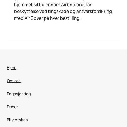
hjemmet sitt gjennom Airbnb.org, får
beskyttelse ved tingskade og ansvarsforsikring
med
AirCover
på hver bestilling.
Hjem
Om oss
Engasjer deg
Doner
Bli vertskap