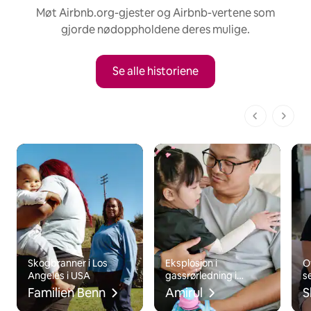
Møt Airbnb.org-gjester og Airbnb-vertene som
gjorde nødoppholdene deres mulige.
Se alle historiene
1 av 1 sider
Skogbranner i Los
Eksplosjon i
O
Angeles i USA
gassrørledning i
s
Malaysia
Familien Benn
Amirul
S