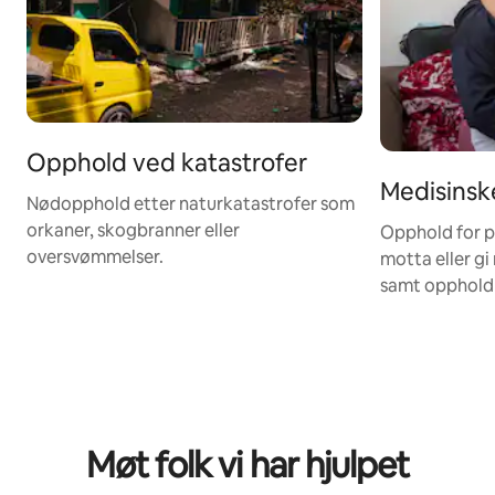
Opphold ved katastrofer
Medisinsk
Nødopphold etter naturkatastrofer som
orkaner, skogbranner eller
Opphold for p
oversvømmelser.
motta eller gi
samt opphold 
Møt folk vi har hjulpet