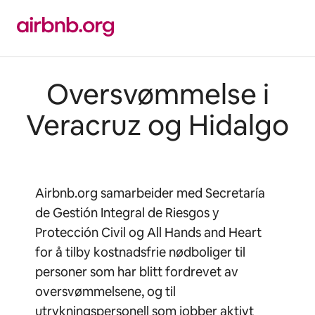
Hopp
til
innhold
Oversvømmelse i
Veracruz og Hidalgo
Airbnb.org samarbeider med Secretaría
de Gestión Integral de Riesgos y
Protección Civil og All Hands and Heart
for å tilby kostnadsfrie nødboliger til
personer som har blitt fordrevet av
oversvømmelsene, og til
utrykningspersonell som jobber aktivt